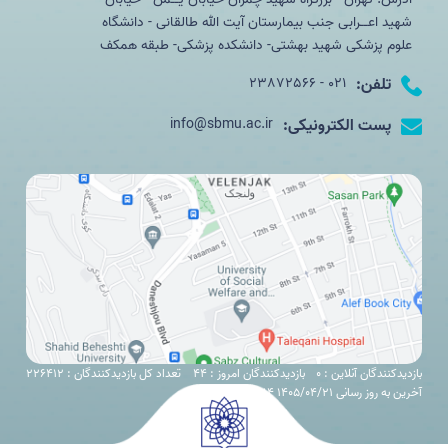
شهید اعــرابی جنب بیمارستان آیت الله طالقانی - دانشگاه
علوم پزشکی شهید بهشتی- دانشکده پزشکی- طبقه همکف
تلفن:
021 - 23872566
پست الکترونیکی:
info@sbmu.ac.ir
بازدیدکنندگان آنلاین : 0
بازدیدکنندگان امروز : 44
تعداد کل بازدیدکنندگان : 226412
آخرین به روز رسانی 1405/04/21 10:14