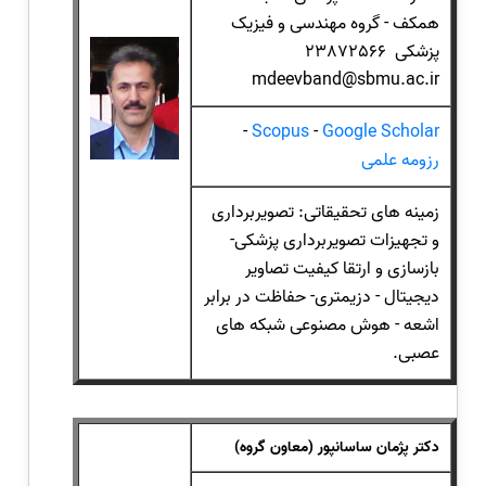
همکف - گروه مهندسی و فیزیک
پزشکی 23872566
mdeevband@sbmu.ac.ir
-
Scopus
-
Google Scholar
رزومه علمی
زمینه های تحقیقاتی: تصویربرداری
و تجهیزات تصویربرداری پزشکی-
بازسازی و ارتقا کیفیت تصاویر
دیجیتال - دزیمتری- حفاظت در برابر
اشعه - هوش مصنوعی شبکه های
عصبی.
دکتر پژمان ساسانپور (معاون گروه)