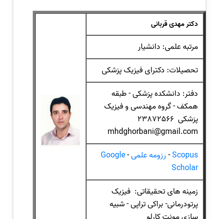
دکتر مهدی قربانی
مرتبه علمی: دانشیار
تحصیلات: دکترای فیزیک پزشکی
دفتر: دانشکده پزشکی - طبقه
همکف - گروه مهندسی و فیزیک
پزشکی 23872566
mhdghorbani@gmail.com
Scopus
-
رزومه علمی
-
Google
Scholar
زمینه های تحقیقاتی: فیزیک
پرتودرمانی- براکی تراپی - شبیه
سازی مونت کارلو