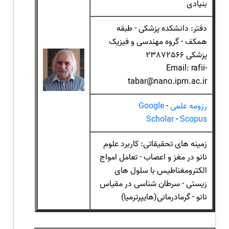
بنیادی
دفتر: دانشکده پزشکی - طبقه
همکف - گروه مهندسی و فیزیک
پزشکی 23872566
Email: rafii-
tabar@nano.ipm.ac.ir
رزومه علمی
-
Google
Scholar
-
Scopus
زمینه های تحقیقاتی: کاربرد علوم
نانو در مغز و اعصاب - تعامل امواج
الکترومغناطیس با سلول های
زیستی - سرطان شناسی در مقیاس
نانو - گرمادرمانی(هایپرترمیا)