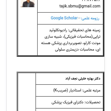
23872566
tajik.sbmu@gmail.com
رزومه علمی-
-
Google Scholar
زمینه های تحقیقاتی: رادیونکلوئید
تراپی(محاسبات فیزیکی)، شبیه سازی
مونت کارلو، تصویربرداری پزشکی هسته
ای، محاسبات دزیمتری سلولی
د
کتر بهاره خلیلی نجف آباد
مرتبه علمی: استادیار (ضریبK)
تحصیلات: دکترای فیزیک پزشکی