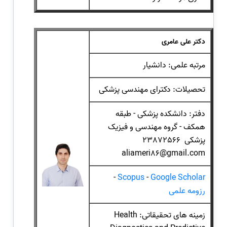
دکتر علی عامری
مرتبه علمی: دانشیار
تحصیلات: دکترای مهندسی پزشکی
دفتر: دانشکده پزشکی - طبقه
همکف - گروه مهندسی و فیزیک
پزشکی 23872566
aliameri86@gmail.com
-
Scopus
-
Google Scholar
رزومه علمی
زمینه های تحقیقاتی: Health