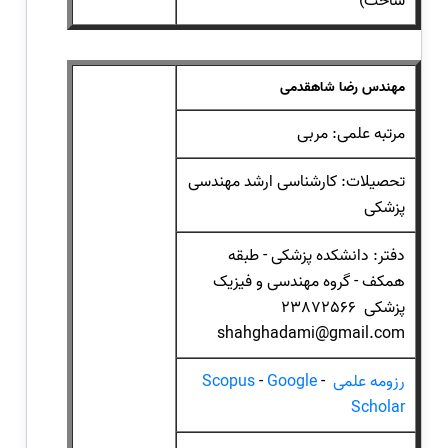
ساخت)
مهندس رضا شاهقدمی
مرتبه علمی: مربی
تحصیلات: کارشناسی ارشد مهندسی
پزشکی
دفتر: دانشکده پزشکی - طبقه
همکف - گروه مهندسی و فیزیک
پزشکی 23872566
shahghadami@gmail.com
رزومه علمی
-
Google
-
Scopus
Scholar