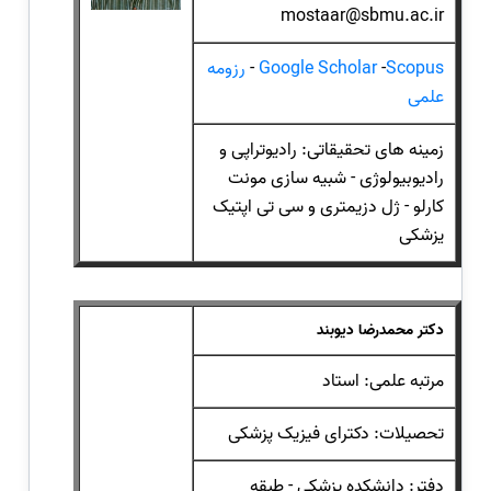
mostaar@sbmu.ac.ir
Scopus
-
Google Scholar
-
رزومه
علمی
زمینه های تحقیقاتی: رادیوتراپی و
رادیوبیولوژی - شبیه سازی مونت
کارلو - ژل دزیمتری و سی تی اپتیک
یزشکی
دکتر محمدرضا دیوبند
مرتبه علمی: استاد
تحصیلات: دکترای فیزیک پزشکی
دفتر: دانشکده پزشکی - طبقه