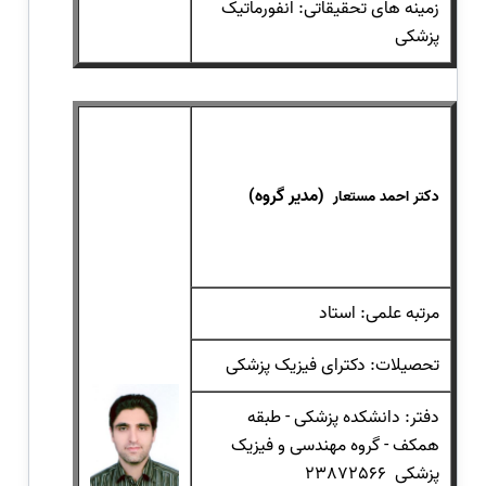
زمینه های تحقیقاتی: انفورماتیک
پزشکی
(مدیر گروه)
دکتر احمد مستعار
مرتبه علمی: استاد
تحصیلات: دکترای فیزیک پزشکی
دفتر: دانشکده پزشکی - طبقه
همکف - گروه مهندسی و فیزیک
پزشکی 23872566