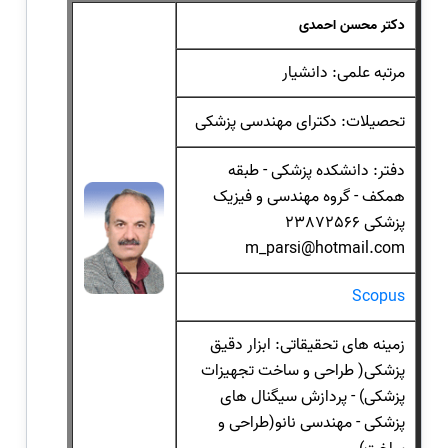
دکتر محسن احمدی
مرتبه علمی: دانشیار
تحصیلات: دکترای مهندسی پزشکی
دفتر: دانشکده پزشکی - طبقه
همکف - گروه مهندسی و فیزیک
پزشکی 23872566
m_parsi@hotmail.com
Scopus
زمینه های تحقیقاتی: ابزار دقیق
پزشکی( طراحی و ساخت تجهیزات
پزشکی) - پردازش سیگنال های
پزشکی - مهندسی نانو(طراحی و