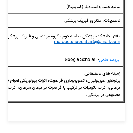
مرتبه علمی: استادیار (ضریبK)
تحصیلات: دکترای فیزیک پزشکی
دفتر: دانشکده پزشکی - طبقه دوم - گروه مهندسی و فیزیک پزشکی 23872566
molood.shooshtari5@gmail.com
رزومه علمی
- Google Scholar
زمینه های تحقیقاتی:
پرتوهای غیریونیزان، تصویربرداری فراصوت، اثرات بیولوژیکی امواج فراص
درمانی، اثرات نانوذرات در ترکیب با فراصوت در درمان سرطان، اثرات 
مصنوعی در پزشکی.